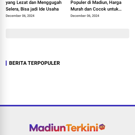
yang Lezat dan Menggugah
Populer di Madiun, Harga
Selera, Bisa jadi Ide Usaha
Murah dan Cocok untuk
Semua Lidah
December 06, 2024
December 06, 2024
BERITA TERPOPULER