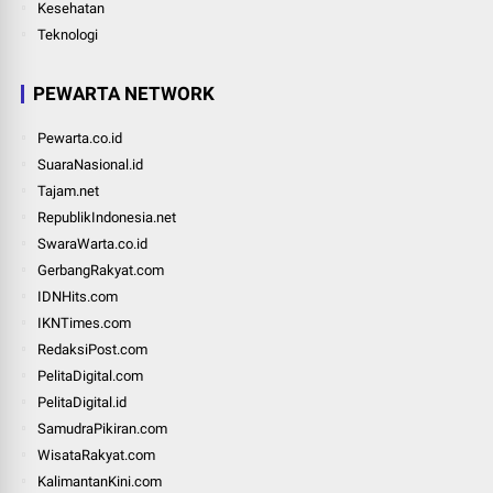
Kesehatan
Teknologi
PEWARTA NETWORK
Pewarta.co.id
SuaraNasional.id
Tajam.net
RepublikIndonesia.net
SwaraWarta.co.id
GerbangRakyat.com
IDNHits.com
IKNTimes.com
RedaksiPost.com
PelitaDigital.com
PelitaDigital.id
SamudraPikiran.com
WisataRakyat.com
KalimantanKini.com