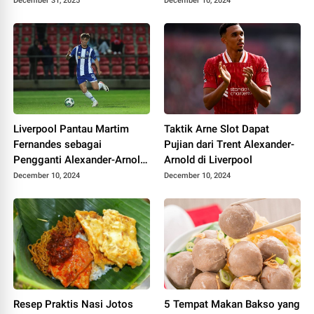
Pemerintah Siapkan
Musim Depan
December 31, 2025
December 10, 2024
Lembaga Khusus
Liverpool Pantau Martim
Taktik Arne Slot Dapat
Fernandes sebagai
Pujian dari Trent Alexander-
Pengganti Alexander-Arnold,
Arnold di Liverpool
Pilihan Arne Slot
December 10, 2024
December 10, 2024
Resep Praktis Nasi Jotos
5 Tempat Makan Bakso yang