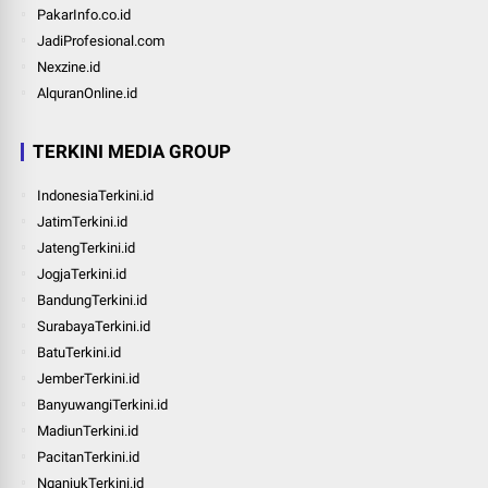
PakarInfo.co.id
JadiProfesional.com
Nexzine.id
AlquranOnline.id
TERKINI MEDIA GROUP
IndonesiaTerkini.id
JatimTerkini.id
JatengTerkini.id
JogjaTerkini.id
BandungTerkini.id
SurabayaTerkini.id
BatuTerkini.id
JemberTerkini.id
BanyuwangiTerkini.id
MadiunTerkini.id
PacitanTerkini.id
NganjukTerkini.id