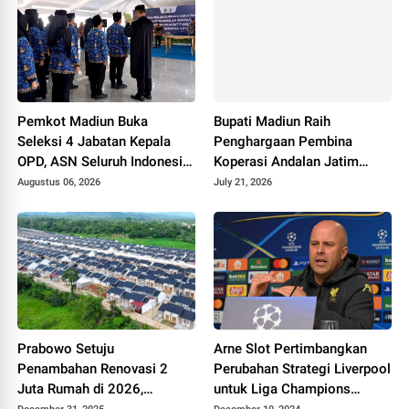
Pemkot Madiun Buka
Bupati Madiun Raih
Seleksi 4 Jabatan Kepala
Penghargaan Pembina
OPD, ASN Seluruh Indonesia
Koperasi Andalan Jatim
Bisa Mendaftar
2026 pada Puncak Hari
Augustus 06, 2026
July 21, 2026
Koperasi ke-79
Prabowo Setuju
Arne Slot Pertimbangkan
Penambahan Renovasi 2
Perubahan Strategi Liverpool
Juta Rumah di 2026,
untuk Liga Champions