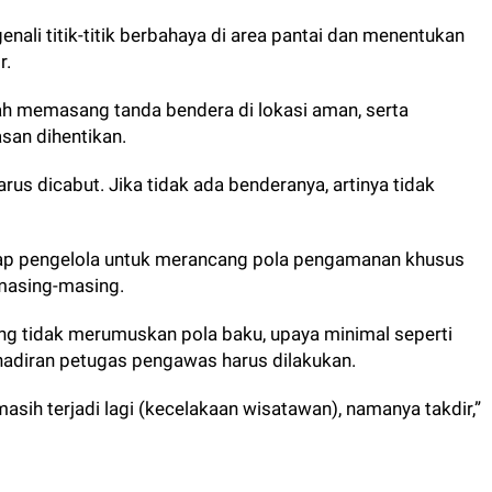
ali titik-titik berbahaya di area pantai dan menentukan
r.
ah memasang tanda bendera di lokasi aman, serta
asan dihentikan.
us dicabut. Jika tidak ada benderanya, artinya tidak
tiap pengelola untuk merancang pola pengamanan khusus
 masing-masing.
g tidak merumuskan pola baku, upaya minimal seperti
ehadiran petugas pengawas harus dilakukan.
u masih terjadi lagi (kecelakaan wisatawan), namanya takdir,”