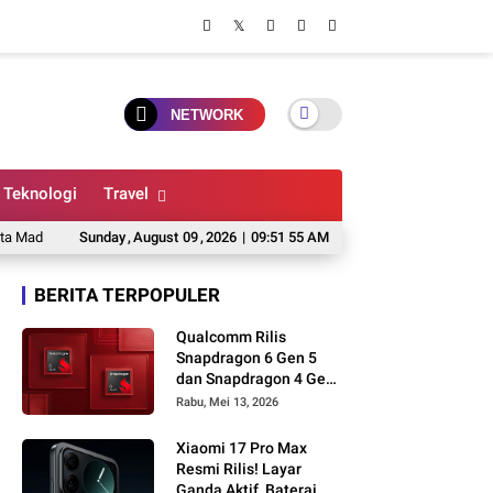
NETWORK
Teknologi
Travel
n, Ini Jadwal dan Harga Sembakonya
Sunday
,
August
09
,
2026
|
09:51 56 AM
Pemkot Madiun Buka Seleksi 4 Jabat
BERITA TERPOPULER
Qualcomm Rilis
Snapdragon 6 Gen 5
dan Snapdragon 4 Gen
5, Performa Ponsel
Rabu, Mei 13, 2026
Entry hingga Mid-
Range Makin Ngebut
Xiaomi 17 Pro Max
Resmi Rilis! Layar
Ganda Aktif, Baterai