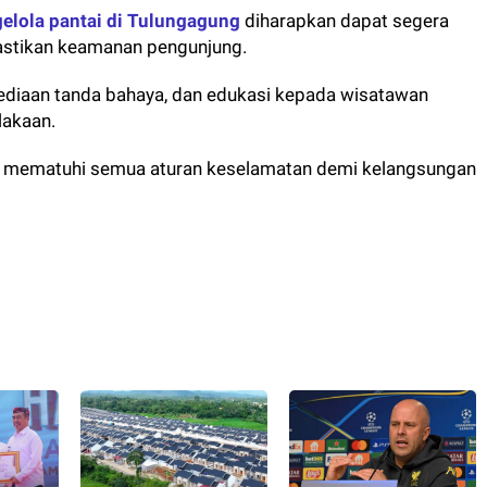
elola pantai di Tulungagung
diharapkan dapat segera
astikan keamanan pengunjung.
ediaan tanda bahaya, dan edukasi kepada wisatawan
akaan.
tuk mematuhi semua aturan keselamatan demi kelangsungan