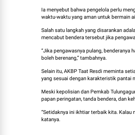
Ia menyebut bahwa pengelola perlu mengen
waktu-waktu yang aman untuk bermain ai
Salah satu langkah yang disarankan adal
mencabut bendera tersebut jika pengaw
“Jika pengawasnya pulang, benderanya har
boleh berenang,” tambahnya.
Selain itu, AKBP Taat Resdi meminta se
yang sesuai dengan karakteristik pantai
Meski kepolisian dan Pemkab Tulungagun
papan peringatan, tanda bendera, dan k
“Setidaknya ini ikhtiar terbaik kita. Kala
katanya.