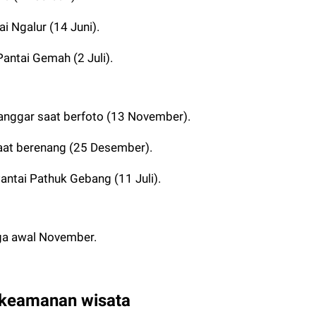
i Ngalur (14 Juni).
Pantai Gemah (2 Juli).
anggar saat berfoto (13 November).
aat berenang (25 Desember).
antai Pathuk Gebang (11 Juli).
gga awal November.
 keamanan wisata