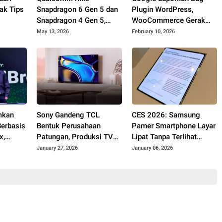
ak Tips
Snapdragon 6 Gen 5 dan
Plugin WordPress,
Snapdragon 4 Gen 5,
WooCommerce Gerak
Performa Ponsel Entry
Cepat Perbaiki Crawl
May 13, 2026
February 10, 2026
hingga Mid-Range Makin
Budget
Ngebut
mkan
Sony Gandeng TCL
CES 2026: Samsung
erbasis
Bentuk Perusahaan
Pamer Smartphone Layar
x,
Patungan, Produksi TV
Lipat Tanpa Terlihat
 Digital
Bravia Resmi Dialihkan
Bekas Lipatan Saat
January 27, 2026
January 06, 2026
Dibuka, Begini Wujudnya