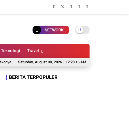
NETWORK
Teknologi
Travel
Pemkot Madiun Buka Seleksi 4 Jabatan Kepala OPD, ASN Seluruh Indonesia 
Saturday
,
August
08
,
2026
|
12:28 17 AM
BERITA TERPOPULER