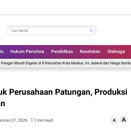
is
Hukum Peristiwa
Pendidikan
Kesehatan
Olahraga
urah Digelar di 8 Kelurahan Kota Madiun, Ini Jadwal dan Harga Sembakonya
k Perusahaan Patungan, Produksi
an
A
anuari 27, 2026
2 min read
A