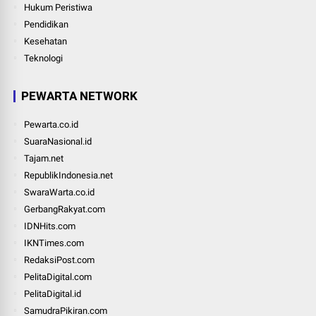
Hukum Peristiwa
Pendidikan
Kesehatan
Teknologi
PEWARTA NETWORK
Pewarta.co.id
SuaraNasional.id
Tajam.net
RepublikIndonesia.net
SwaraWarta.co.id
GerbangRakyat.com
IDNHits.com
IKNTimes.com
RedaksiPost.com
PelitaDigital.com
PelitaDigital.id
SamudraPikiran.com