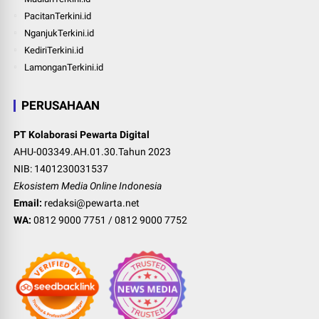
PacitanTerkini.id
NganjukTerkini.id
KediriTerkini.id
LamonganTerkini.id
PERUSAHAAN
PT Kolaborasi Pewarta Digital
AHU-003349.AH.01.30.Tahun 2023
NIB: 1401230031537
Ekosistem Media Online Indonesia
Email:
redaksi@pewarta.net
WA:
0812 9000 7751
/
0812 9000 7752