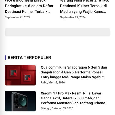
WOW! Indonesia Masuk
Warung Nasi Pecel S. Wiryo:
Peringkat ke-6 dalam Daftar
Destinasi Kuliner Terbaik di
Destinasi Kuliner Terbaik
Madiun yang Wajib Kamu
Dunia Versi TasteAtlas
Coba!
September 21, 2024
September 21, 2024
BERITA TERPOPULER
Qualcomm Rilis Snapdragon 6 Gen 5 dan
Snapdragon 4 Gen 5, Performa Ponsel
Entry hingga Mid-Range Makin Ngebut
Rabu, Mei 13, 2026
Xiaomi 17 Pro Max Resmi Rilis! Layar
Ganda Aktif, Baterai 7.500 mAh, dan
Performa Monster Siap Tantang iPhone
Minggu, Oktober 05, 2025