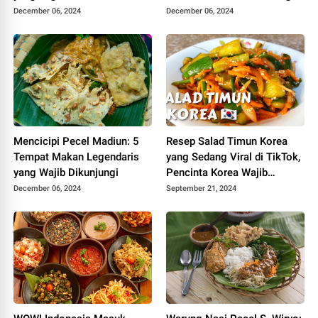
Icip-icip Lagi
December 06, 2024
December 06, 2024
Mencicipi Pecel Madiun: 5
Resep Salad Timun Korea
Tempat Makan Legendaris
yang Sedang Viral di TikTok,
yang Wajib Dikunjungi
Pencinta Korea Wajib
Cobain!
December 06, 2024
September 21, 2024