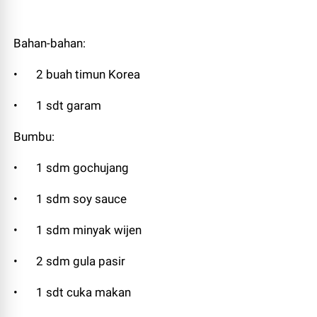
Bahan-bahan:
•
2 buah timun Korea
•
1 sdt garam
Bumbu:
•
1 sdm gochujang
•
1 sdm soy sauce
•
1 sdm minyak wijen
•
2 sdm gula pasir
•
1 sdt cuka makan