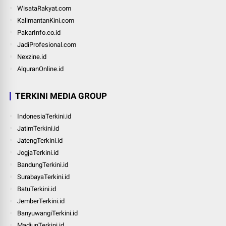
WisataRakyat.com
KalimantanKini.com
PakarInfo.co.id
JadiProfesional.com
Nexzine.id
AlquranOnline.id
TERKINI MEDIA GROUP
IndonesiaTerkini.id
JatimTerkini.id
JatengTerkini.id
JogjaTerkini.id
BandungTerkini.id
SurabayaTerkini.id
BatuTerkini.id
JemberTerkini.id
BanyuwangiTerkini.id
MadiunTerkini.id