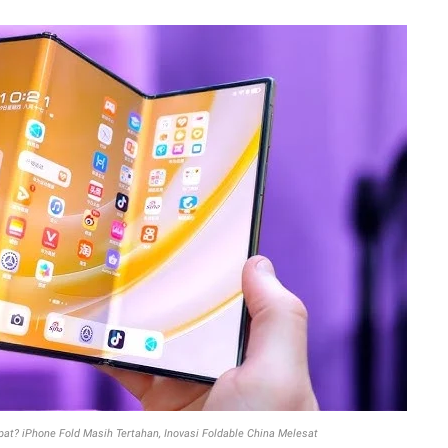
pat? iPhone Fold Masih Tertahan, Inovasi Foldable China Melesat