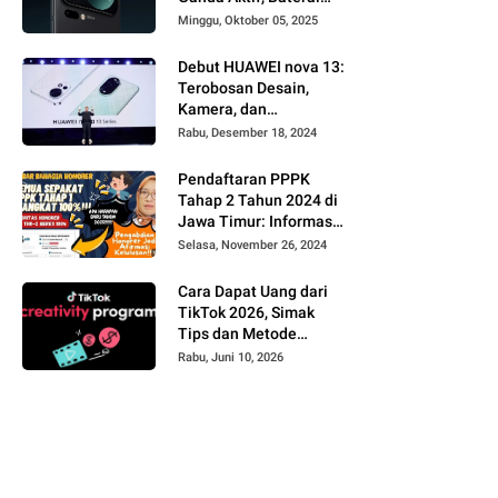
7.500 mAh, dan
Minggu, Oktober 05, 2025
Performa Monster Siap
Tantang iPhone
Debut HUAWEI nova 13:
Terobosan Desain,
Kamera, dan
Pengalaman Digital
Rabu, Desember 18, 2024
Pendaftaran PPPK
Tahap 2 Tahun 2024 di
Jawa Timur: Informasi
Lengkap untuk Guru
Selasa, November 26, 2024
dan Tenaga Teknis
Cara Dapat Uang dari
TikTok 2026, Simak
Tips dan Metode
Monetisasinya
Rabu, Juni 10, 2026