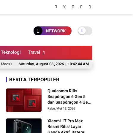
NETWORK
Teknologi
Travel
, Ini Jadwal dan Harga Sembakonya
Saturday
,
August
08
,
2026
|
Pemkot Madiun Buka Seleksi 4 Jabatan
10:42 45 AM
BERITA TERPOPULER
Qualcomm Rilis
Snapdragon 6 Gen 5
dan Snapdragon 4 Gen
5, Performa Ponsel
Rabu, Mei 13, 2026
Entry hingga Mid-
Range Makin Ngebut
Xiaomi 17 Pro Max
Resmi Rilis! Layar
Ganda Aktif, Baterai