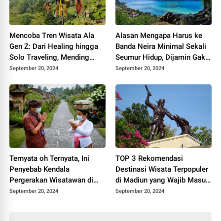
Mencoba Tren Wisata Ala
Alasan Mengapa Harus ke
Gen Z: Dari Healing hingga
Banda Neira Minimal Sekali
Solo Traveling, Mending
Seumur Hidup, Dijamin Gak
Mana?
Nyesel!
September 20, 2024
September 20, 2024
Ternyata oh Ternyata, Ini
TOP 3 Rekomendasi
Penyebab Kendala
Destinasi Wisata Terpopuler
Pergerakan Wisatawan di
di Madiun yang Wajib Masuk
Indonesia Melambat
Wishlist!
September 20, 2024
September 20, 2024