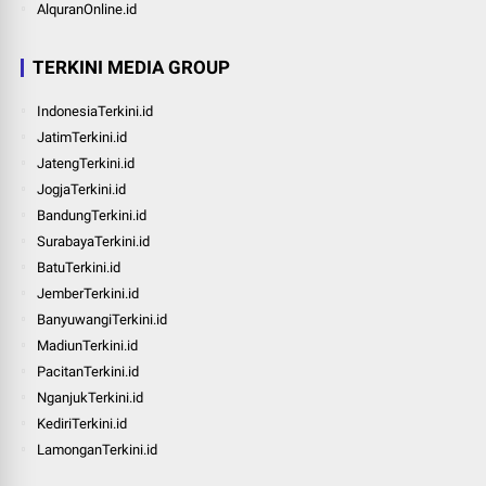
AlquranOnline.id
TERKINI MEDIA GROUP
IndonesiaTerkini.id
JatimTerkini.id
JatengTerkini.id
JogjaTerkini.id
BandungTerkini.id
SurabayaTerkini.id
BatuTerkini.id
JemberTerkini.id
BanyuwangiTerkini.id
MadiunTerkini.id
PacitanTerkini.id
NganjukTerkini.id
KediriTerkini.id
LamonganTerkini.id