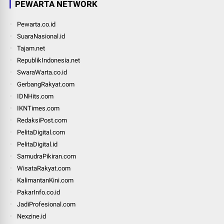
PEWARTA NETWORK
Pewarta.co.id
SuaraNasional.id
Tajam.net
RepublikIndonesia.net
SwaraWarta.co.id
GerbangRakyat.com
IDNHits.com
IKNTimes.com
RedaksiPost.com
PelitaDigital.com
PelitaDigital.id
SamudraPikiran.com
WisataRakyat.com
KalimantanKini.com
PakarInfo.co.id
JadiProfesional.com
Nexzine.id