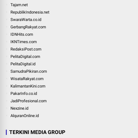
Tajam.net
RepublikIndonesia.net
SwaraWarta.co.id
GerbangRakyat.com
IDNHits.com
IKNTimes.com
RedaksiPost.com
PelitaDigital.com
PelitaDigital.id
SamudraPikiran.com
WisataRakyat.com
KalimantanKini.com
PakarInfo.co.id
JadiProfesional.com
Nexzine.id
AlquranOnline.id
TERKINI MEDIA GROUP