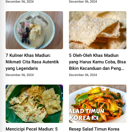
Semua Lidah
December 06, 2024
December 06, 2024
7 Kuliner Khas Madiun:
5 Oleh-Oleh Khas Madiun
Nikmati Cita Rasa Autentik
yang Harus Kamu Coba, Bisa
yang Legendaris
Bikin Kecanduan dan Pengen
Icip-icip Lagi
December 06, 2024
December 06, 2024
Mencicipi Pecel Madiun: 5
Resep Salad Timun Korea