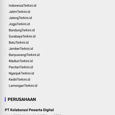
IndonesiaTerkini.id
JatimTerkini.id
JatengTerkini.id
JogjaTerkini.id
BandungTerkini.id
SurabayaTerkini.id
BatuTerkini.id
JemberTerkini.id
BanyuwangiTerkini.id
MadiunTerkini.id
PacitanTerkini.id
NganjukTerkini.id
KediriTerkini.id
LamonganTerkini.id
PERUSAHAAN
PT Kolaborasi Pewarta Digital