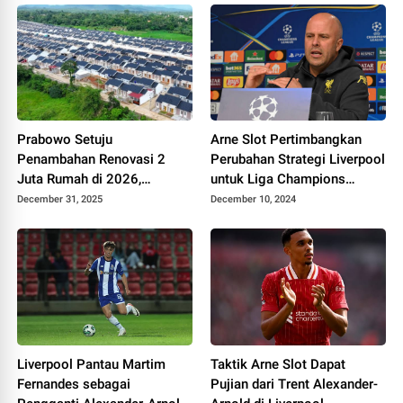
Prabowo Setuju
Arne Slot Pertimbangkan
Penambahan Renovasi 2
Perubahan Strategi Liverpool
Juta Rumah di 2026,
untuk Liga Champions
Pemerintah Siapkan
Musim Depan
December 31, 2025
December 10, 2024
Lembaga Khusus
Liverpool Pantau Martim
Taktik Arne Slot Dapat
Fernandes sebagai
Pujian dari Trent Alexander-