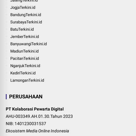
JatengTerkini.id
JogjaTerkini.id
BandungTerkini.id
SurabayaTerkini.id
BatuTerkini.id
JemberTerkini.id
BanyuwangiTerkini.id
MadiunTerkini.id
PacitanTerkini.id
NganjukTerkini.id
KediriTerkini.id
LamonganTerkini.id
PERUSAHAAN
PT Kolaborasi Pewarta Digital
AHU-003349.AH.01.30.Tahun 2023
NIB: 1401230031537
Ekosistem Media Online Indonesia