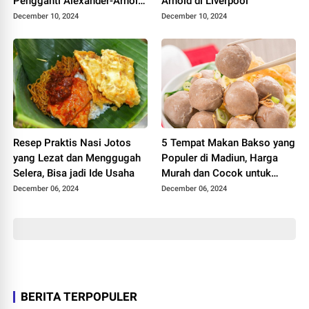
Pengganti Alexander-Arnold,
Arnold di Liverpool
Pilihan Arne Slot
December 10, 2024
December 10, 2024
Resep Praktis Nasi Jotos
5 Tempat Makan Bakso yang
yang Lezat dan Menggugah
Populer di Madiun, Harga
Selera, Bisa jadi Ide Usaha
Murah dan Cocok untuk
Semua Lidah
December 06, 2024
December 06, 2024
BERITA TERPOPULER