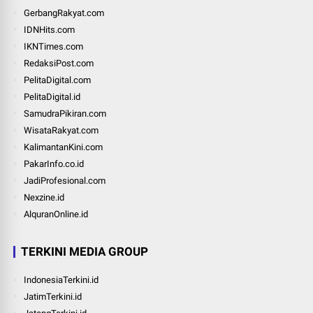
GerbangRakyat.com
IDNHits.com
IKNTimes.com
RedaksiPost.com
PelitaDigital.com
PelitaDigital.id
SamudraPikiran.com
WisataRakyat.com
KalimantanKini.com
PakarInfo.co.id
JadiProfesional.com
Nexzine.id
AlquranOnline.id
TERKINI MEDIA GROUP
IndonesiaTerkini.id
JatimTerkini.id