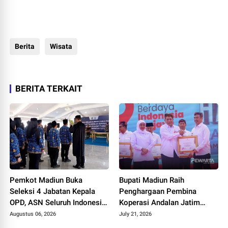
Berita
Wisata
BERITA TERKAIT
Pemkot Madiun Buka
Bupati Madiun Raih
Seleksi 4 Jabatan Kepala
Penghargaan Pembina
OPD, ASN Seluruh Indonesia
Koperasi Andalan Jatim
Bisa Mendaftar
2026 pada Puncak Hari
Augustus 06, 2026
July 21, 2026
Koperasi ke-79